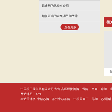
截止阀的优缺点介绍
如何正确的避免调节阀故障
相
查看更多
中国核工业集团有限公司,专营
高压焊接闸阀
蝶阀
闸阀
球阀
网站地图
XML
本站关键字:
中核苏阀
苏州中核苏阀
中核苏阀厂
苏阀
苏州阀