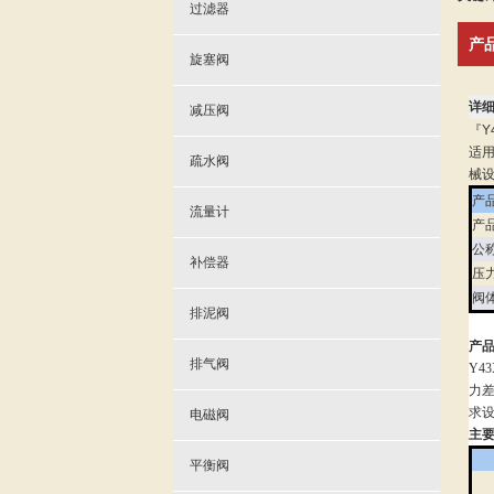
过滤器
产
旋塞阀
详
减压阀
『Y
适
疏水阀
械
产
流量计
产
公
补偿器
压
阀
排泥阀
产
排气阀
Y4
力差
求
电磁阀
主
平衡阀