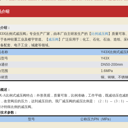
品介绍
细介绍：
43X比例式减压阀』专业生产厂家，由本厂自主研发生产的【
比例减压阀
】质量可靠、
用于各种轻重工业及楼宇管道。【
减压阀
】广泛应用于：化工、石化、石油、造纸、采
设备配套、电子工业，城建等领域。
品名称
Y43X比例式减压
品型号
Y43X
称通径
DN50-200mm
力范围
1.6MPa
体材质
铜、铸钢、不锈
品概述：
3X-A比例式减压阀特点：外形美观，质量可靠，比例准确，工作平稳，既减动压也
，改变阀后的压力，达到减压目的。我厂减压阀的减压比例是：（2：1）--（3：1）--（
设计特殊比例的减压阀。
要技术参数：
型号
公称压力PN（MPa）