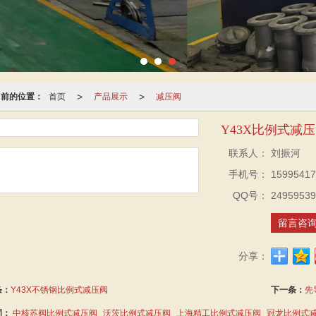
>
>
当前的位置：
首页
产品展示
减压阀
Y43X比例式减
联系人：
刘振河
手机号：
15995417
QQ号：
24959539
留言咨
分享：
条：
Y43X不锈钢比例式减压阀
下一条：
先
词：
中核苏阀比例式减压阀
沃茨比例式减压阀
上海精工比例式减压阀
冠龙比例式