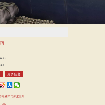
压阀
433
30
询
更多信息
导活塞式气体减压阀
减压阀