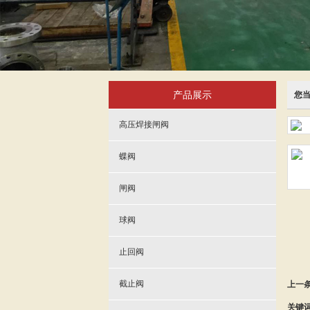
产品展示
您
高压焊接闸阀
蝶阀
闸阀
球阀
止回阀
截止阀
上一
关键