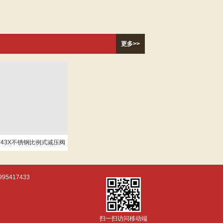
更多>>
Y43X不锈钢比例式减压阀
995417433
扫一扫访问移动端