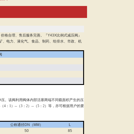
价格合理、售后服务完善。『Y43X比例式减压阀』
矿、电力、液化气、食品、制药、给排水、市政、机
阀
钢
减静压。该阀利用阀体内部活塞两端不同载面积产生的压
4：1）--（3：2）--（5：2）等，亦可根据用户的要
公称通径DN（MM）
L
50
85