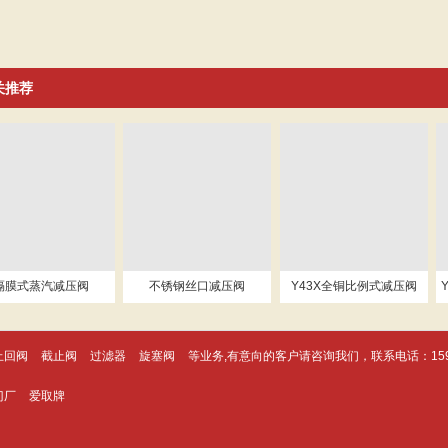
关推荐
隔膜式蒸汽减压阀
不锈钢丝口减压阀
Y43X全铜比例式减压阀
止回阀
截止阀
过滤器
旋塞阀
等业务,有意向的客户请咨询我们，联系电话：
15
门厂
爱取牌