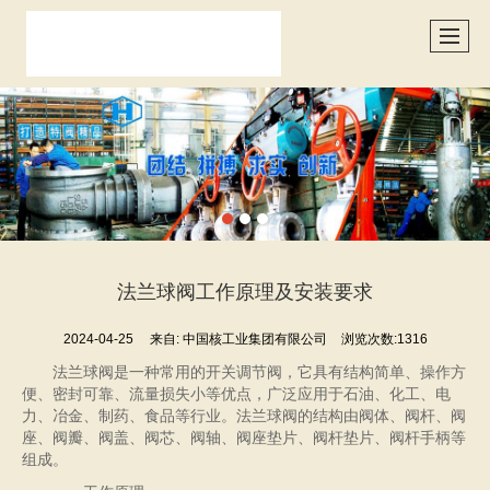
法兰球阀工作原理及安装要求
2024-04-25
来自:
中国核工业集团有限公司
浏览次数:1316
法兰球阀是一种常用的开关调节阀，它具有结构简单、操作方
便、密封可靠、流量损失小等优点，广泛应用于石油、化工、电
力、冶金、制药、食品等行业。法兰球阀的结构由阀体、阀杆、阀
座、阀瓣、阀盖、阀芯、阀轴、阀座垫片、阀杆垫片、阀杆手柄等
组成。