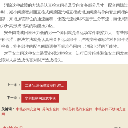
消除这种故障的方法是认真检查阀芯及导向套各部分尺寸，配合间隙过
小时，减小阀瓣密封面直往式阀瓣阻汽帽直径或增加阀瓣与导向套之间径
间隙，来增加该部位的通流面积，使蒸汽流经时不至于过分节流，而使局
压力升高形成很高的动能压力区。
安全阀造成回座压力低的另一个原因就是各运动零件磨擦力大，有些部
位有卡涩，解决方法就是认真检查各运动部件，严格按检修标准对各部件
行检修，将各部件的配合间隙调整至标准范围内，消除卡涩的可能性。
对于安全阀这种安全装置必须定时检查，进行日常维修避免安全阀发生
故障对人身造成伤害对财产造成损失。
上一条 ：
二通/三通保温旋塞阀BX...
下一条 ：
水利控制阀注意事项
关键词：
中核苏阀安全阀
苏阀安全阀
中核苏阀蒸汽安全阀
中核苏阀不锈钢安全
阀