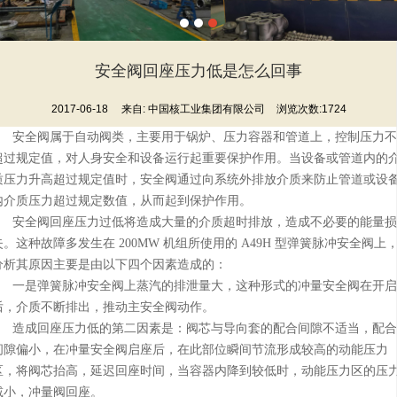
安全阀回座压力低是怎么回事
2017-06-18
来自:
中国核工业集团有限公司
浏览次数:1724
安全阀属于自动阀类，主要用于锅炉、压力容器和管道上，控制压力不
超过规定值，对人身安全和设备运行起重要保护作用。当设备或管道内的
质压力升高超过规定值时，安全阀通过向系统外排放介质来防止管道或设
内介质压力超过规定数值，从而起到保护作用。
安全阀回座压力过低将造成大量的介质超时排放，造成不必要的能量损
失。这种故障多发生在 200MW 机组所使用的 A49H 型弹簧脉冲安全阀上
分析其原因主要是由以下四个因素造成的：
一是弹簧脉冲安全阀上蒸汽的排泄量大，这种形式的冲量安全阀在开启
后，介质不断排出，推动主安全阀动作。
造成回座压力低的第二因素是：阀芯与导向套的配合间隙不适当，配合
间隙偏小，在冲量安全阀启座后，在此部位瞬间节流形成较高的动能压力
区，将阀芯抬高，延迟回座时间，当容器内降到较低时，动能压力区的压
减小，冲量阀回座。